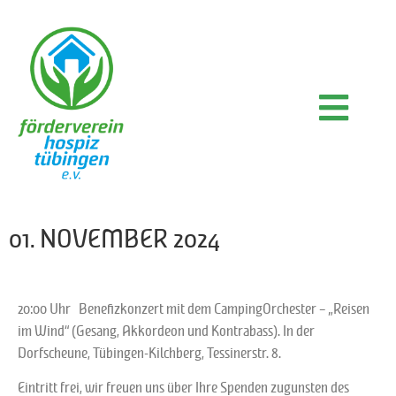
Der Bedarf
Von der Gründung bis heute
Unsere Aufgaben
Raum der Besinnung
Wir brauchen Sie
Unsere Unterstütze
So erreichen Sie uns
01. NOVEMBER 2024
20:00 Uhr Benefizkonzert mit dem CampingOrchester – „Reisen
im Wind“ (Gesang, Akkordeon und Kontrabass). In der
Dorfscheune, Tübingen-Kilchberg, Tessinerstr. 8.
Eintritt frei, wir freuen uns über Ihre Spenden zugunsten des