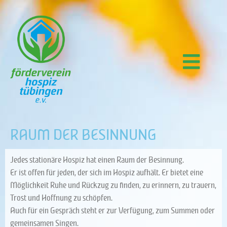
Der Bedarf
Von der Gründung bis heute
Unsere Aufgaben
Raum der Besinnung
Wir brauchen Sie
Unsere Unterstütze
So erreichen Sie uns
RAUM DER BESINNUNG
Jedes stationäre Hospiz hat einen Raum der Besinnung.
Er ist offen für jeden, der sich im Hospiz aufhält. Er bietet eine
Möglichkeit Ruhe und Rückzug zu finden, zu erinnern, zu trauern,
Trost und Hoffnung zu schöpfen.
Auch für ein Gespräch steht er zur Verfügung, zum Summen oder
gemeinsamen Singen.