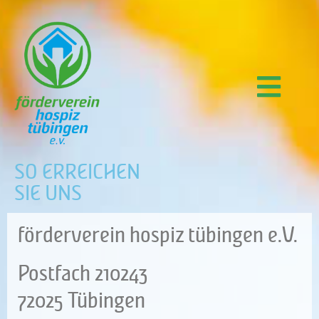
Der Bedarf
Von der Gründung bis heute
Unsere Aufgaben
Raum der Besinnung
Wir brauchen Sie
Unsere Unterstütze
So erreichen Sie uns
SO ERREICHEN
KONTAKT
SIE UNS
förderverein hospiz tübingen e.V.
Postfach 210243
72025 Tübingen